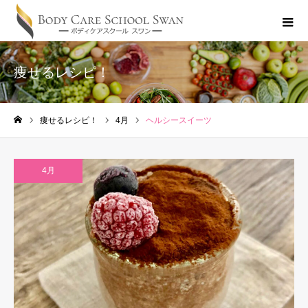
痩せるレシピ！
痩せるレシピ！
4月
ヘルシースイーツ
ホーム
4月