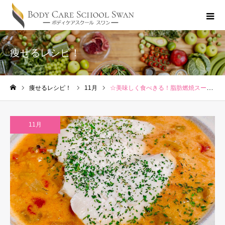
痩せるレシピ！
痩せるレシピ！
11月
☆美味しく食べきる！脂肪燃焼スープ☆
ホーム
11月