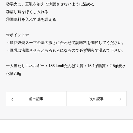
②弱火に、豆乳を加えて沸騰させないように温める
③蒸し鶏をほぐし入れる
④調味料を入れて味を調える
☆ポイント☆
・脂肪燃焼スープの味の濃さに合わせて調味料を調節してください。
・豆乳は沸騰させるともろもろになるので必ず弱火で温めて下さい。
一人当たりエネルギー：136 kcal/たんぱく質：15.1g/脂質：2.5g/炭水
化物7.9g
前の記事
次の記事